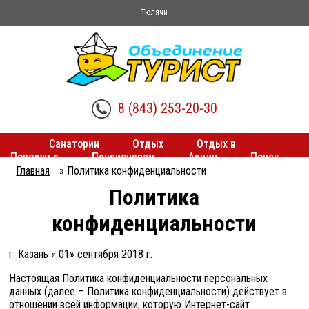
Тюлячи
8 (843) 253-20-30
Санатории
Отдых
Отдых в
Поволжье
Пенсионерам
Акции
Поиск
туров
Трансферы
Главная
»
Политика конфиденциальности
Вы
Политика
здесь
конфиденциальности
г. Казань « 01» сентября 2018 г.
Настоящая Политика конфиденциальности персональных
данных (далее – Политика конфиденциальности) действует в
отношении всей информации, которую Интернет-сайт