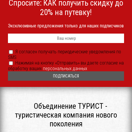
Спросите: КАК получить скидку до
20% на путевку!
Эксклюзивные предложения только для наших подписчиков
Телефон
*
Я
Я согласен получать периодические уведомления по
согласен
SMS
получать
периодические
Согласие
Нажимая на кнопку «Отправить» вы даете согласие на
уведомления
на
обработку ваших
персональных данных
SMS
обработку
или
ПДн
иным
*
способом
*
Объединение ТУРИСТ -
туристическая компания нового
поколения